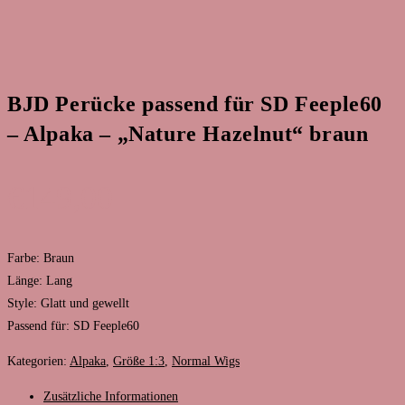
BJD Perücke passend für SD Feeple60
– Alpaka – „Nature Hazelnut“ braun
€
149,00
Farbe: Braun
Länge: Lang
Style: Glatt und gewellt
Passend für: SD Feeple60
Kategorien:
Alpaka
,
Größe 1:3
,
Normal Wigs
Zusätzliche Informationen