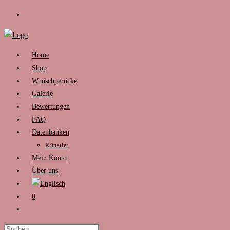
Zum
Inhalt
springen
Home
Shop
Wunschperücke
Galerie
Bewertungen
FAQ
Datenbanken
Künstler
Mein Konto
Über uns
0
Website-
Suche
Press