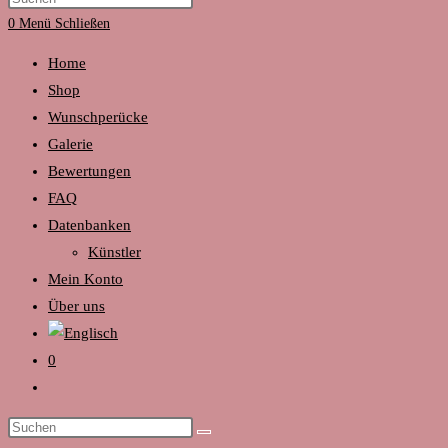
umschalten
Escape
0
Menü
Schließen
to
Home
close
Shop
the
Wunschperücke
search
Galerie
panel.
Bewertungen
FAQ
Datenbanken
Künstler
Mein Konto
Über uns
0
Website-
Suche
Diese
umschalten